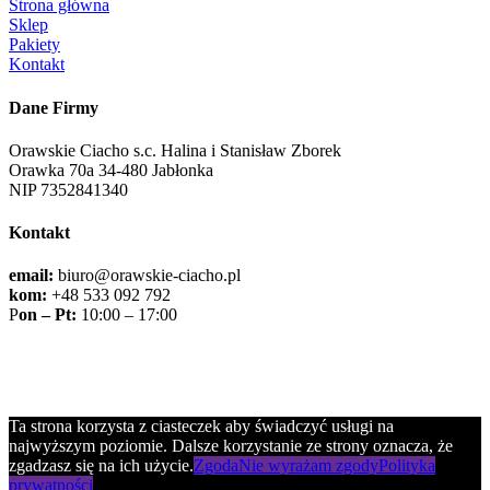
Strona główna
Sklep
Pakiety
Kontakt
Dane Firmy
Orawskie Ciacho s.c. Halina i Stanisław Zborek
Orawka 70a 34-480 Jabłonka
NIP 7352841340
Kontakt
email:
biuro@orawskie-ciacho.pl
kom:
+48 533 092 792
P
on – Pt:
10:00 – 17:00
© 2026 Orawskie Ciacho |
Regulamin sklepu
|
Polityka prywatności
Projekt sklepu : MP DESIGN
Ta strona korzysta z ciasteczek aby świadczyć usługi na
najwyższym poziomie. Dalsze korzystanie ze strony oznacza, że
zgadzasz się na ich użycie.
Zgoda
Nie wyrażam zgody
Polityka
prywatności